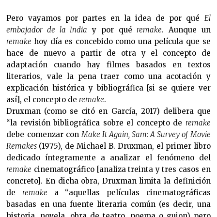
Pero vayamos por partes en la idea de por qué
El
embajador de la India
y por qué
remake
. Aunque un
remake
hoy día es concebido como una película que se
hace de nuevo a partir de otra y el concepto de
adaptación cuando hay filmes basados en textos
literarios, vale la pena traer como una acotación y
explicación histórica y bibliográfica [si se quiere ver
así], el concepto de
remake
.
Druxman (como se citó en García, 2017) delibera que
“la revisión bibliográfica sobre el concepto de
remake
debe comenzar con
Make It Again, Sam: A Survey of Movie
Remakes
(1975), de Michael B. Druxman, el primer libro
dedicado íntegramente a analizar el fenómeno del
remake
cinematográfico [analiza treinta y tres casos en
concreto]. En dicha obra, Druxman limita la definición
de
remake
a “aquellas películas cinematográficas
basadas en una fuente literaria común (es decir, una
historia, novela, obra de teatro, poema o guion) pero