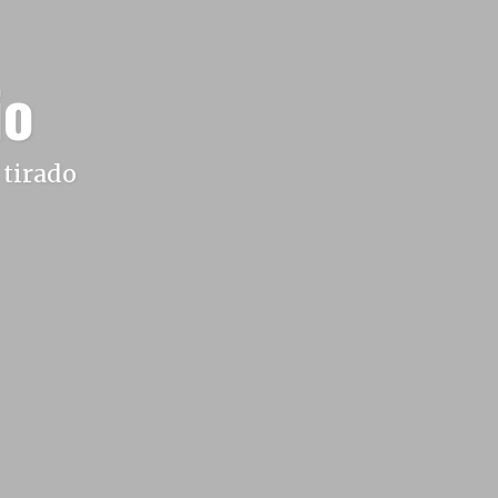
io
 tirado