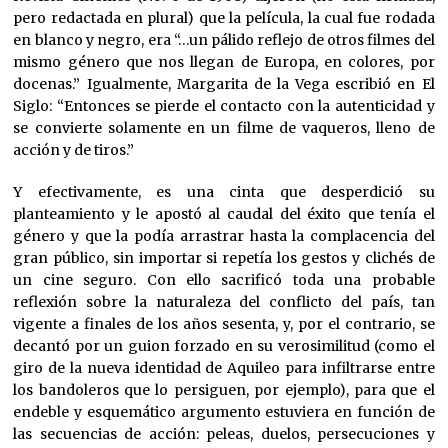
pero redactada en plural) que la película, la cual fue rodada
en blanco y negro, era “…un pálido reflejo de otros filmes del
mismo género que nos llegan de Europa, en colores, por
docenas.” Igualmente, Margarita de la Vega escribió en El
Siglo: “Entonces se pierde el contacto con la autenticidad y
se convierte solamente en un filme de vaqueros, lleno de
acción y de tiros.”
Y efectivamente, es una cinta que desperdició su
planteamiento y le apostó al caudal del éxito que tenía el
género y que la podía arrastrar hasta la complacencia del
gran público, sin importar si repetía los gestos y clichés de
un cine seguro. Con ello sacrificó toda una probable
reflexión sobre la naturaleza del conflicto del país, tan
vigente a finales de los años sesenta, y, por el contrario, se
decantó por un guion forzado en su verosimilitud (como el
giro de la nueva identidad de Aquileo para infiltrarse entre
los bandoleros que lo persiguen, por ejemplo), para que el
endeble y esquemático argumento estuviera en función de
las secuencias de acción: peleas, duelos, persecuciones y