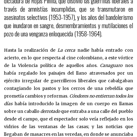
dictadura de Rojas Pinilla, que disolvió las guerrillas liberales a
través de amnistías incumplidas, que se transmutaron en
asesinatos selectivos (1953-1957), y los años del bandolerismo
que inundaron en sangre, desmembramientos y mutilaciones el
pozo de una venganza enloquecida (1958-1964).
Hasta la realización de
La cerca
nadie había entrado con
acierto, en lo que respecta al cine colombiano, a este vórtice
de la Violencia política de aquellos años.
Canaguaro
nos
había regalado los paisajes del llano atravesados por un
ejército irregular de guerrilleros liberales que cabalgaban
contagiando los pastos y los cerros de una rebeldía que
prometía cambios y reformas.
Cóndores no entierran todos los
días
había introducido la imagen de un cuerpo en llamas
sobre un caballo
derrotado
que entraba a una calle del pueblo
desde el campo, que el espectador solo veía reflejado en los
vidrios de las ventanas de las casas; y las noticias que
llegaban de masacres en las veredas, en donde se anunciaba