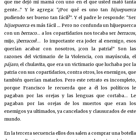
que me dejó mi mamá con uno en el que usted mató tanta
gente…” Y le agrega: “¿Por qué es uno tan
hijuepuerca
pudiendo ser bueno tan fácil?”. Y el padre le responde: “Ser
hijuepuerca
es más fácil
…
Pero no confunda un hijuepuerca
con un
berraco
… a los copartidarios nos tocaba ser
berracos
,
mijo, ¡
berracos
!… lo importante era joder al enemigo, esos
querían acabar con nosotros, ¡con la patria!” Son las
razones del victimario de la Violencia, con mayúscula, el
pájaro
, el chulavita, que era un victimario que luchaba por la
patria con sus copartidarios, contra otros, los enemigos, que
también querían matarlos. Pero este retrato es incompleto,
porque Francisco le recuerda que a él los políticos le
pagaban por las orejas y las lenguas que cortaba… Le
pagaban por las orejas de los muertos que eran los
enemigos ya ultimados, ya cancelados y clausurados de este
mundo.
En la tercera secuencia ellos dos salen a comprar una botella