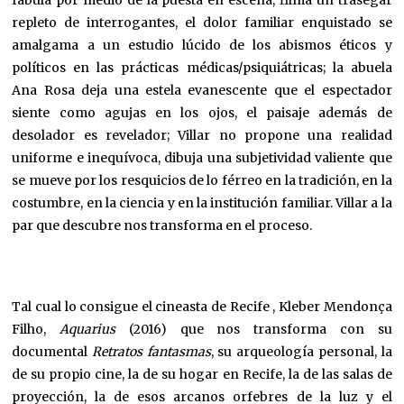
fabula por medio de la puesta en escena, filma un trasegar
repleto de interrogantes, el dolor familiar enquistado se
amalgama a un estudio lúcido de los abismos éticos y
políticos en las prácticas médicas/psiquiátricas; la abuela
Ana Rosa deja una estela evanescente que el espectador
siente como agujas en los ojos, el paisaje además de
desolador es revelador; Villar no propone una realidad
uniforme e inequívoca, dibuja una subjetividad valiente que
se mueve por los resquicios de lo férreo en la tradición, en la
costumbre, en la ciencia y en la institución familiar. Villar a la
par que descubre nos transforma en el proceso.
Tal cual lo consigue el cineasta de Recife , Kleber Mendonça
Filho,
Aquarius
(2016) que nos transforma con su
documental
Retratos fantasmas
, su arqueología personal, la
de su propio cine, la de su hogar en Recife, la de las salas de
proyección, la de esos arcanos orfebres de la luz y el