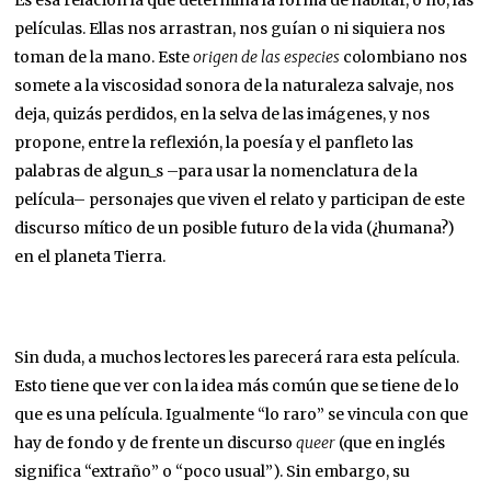
Es esa relación la que determina la forma de habitar, o no, las
películas. Ellas nos arrastran, nos guían o ni siquiera nos
toman de la mano. Este
origen de las especies
colombiano nos
somete a la viscosidad sonora de la naturaleza salvaje, nos
deja, quizás perdidos, en la selva de las imágenes, y nos
propone, entre la reflexión, la poesía y el panfleto las
palabras de algun_s –para usar la nomenclatura de la
película– personajes que viven el relato y participan de este
discurso mítico de un posible futuro de la vida (¿humana?)
en el planeta Tierra.
Sin duda, a muchos lectores les parecerá rara esta película.
Esto tiene que ver con la idea más común que se tiene de lo
que es una película. Igualmente “lo raro” se vincula con que
hay de fondo y de frente un discurso
queer
(que en inglés
significa “extraño” o “poco usual”). Sin embargo, su