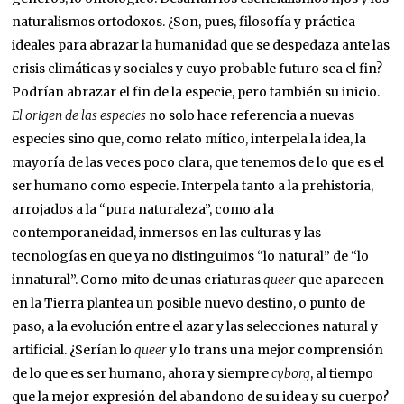
naturalismos ortodoxos. ¿Son, pues, filosofía y práctica
ideales para abrazar la humanidad que se despedaza ante las
crisis climáticas y sociales y cuyo probable futuro sea el fin?
Podrían abrazar el fin de la especie, pero también su inicio.
El origen de las especies
no solo hace referencia a nuevas
especies sino que, como relato mítico, interpela la idea, la
mayoría de las veces poco clara, que tenemos de lo que es el
ser humano como especie. Interpela tanto a la prehistoria,
arrojados a la “pura naturaleza”, como a la
contemporaneidad, inmersos en las culturas y las
tecnologías en que ya no distinguimos “lo natural” de “lo
innatural”. Como mito de unas criaturas
queer
que aparecen
en la Tierra plantea un posible nuevo destino, o punto de
paso, a la evolución entre el azar y las selecciones natural y
artificial. ¿Serían lo
queer
y lo trans una mejor comprensión
de lo que es ser humano, ahora y siempre
cyborg
, al tiempo
que la mejor expresión del abandono de su idea y su cuerpo?