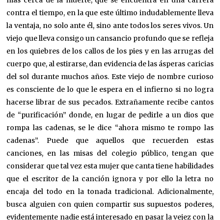
más cerca de la muerte, que se encuentra en una carrera
contra el tiempo, en la que este último indudablemente lleva
la ventaja, no solo ante él, sino ante todos los seres vivos. Un
viejo que lleva consigo un cansancio profundo que se refleja
en los quiebres de los callos de los pies y en las arrugas del
cuerpo que, al estirarse, dan evidencia de las ásperas caricias
del sol durante muchos años. Este viejo de nombre curioso
es consciente de lo que le espera en el infierno si no logra
hacerse librar de sus pecados. Extrañamente recibe cantos
de “purificación” donde, en lugar de pedirle a un dios que
rompa las cadenas, se le dice “ahora mismo te rompo las
cadenas”. Puede que aquellos que recuerden estas
canciones, en las misas del colegio público, tengan que
considerar que tal vez esta mujer que canta tiene habilidades
que el escritor de la canción ignora y por ello la letra no
encaja del todo en la tonada tradicional. Adicionalmente,
busca alguien con quien compartir sus supuestos poderes,
evidentemente nadie está interesado en pasar la vejez con la