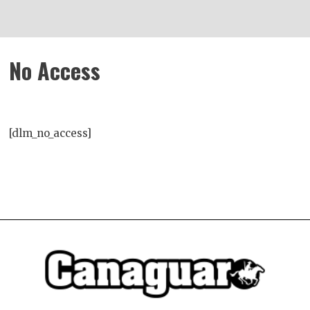
No Access
[dlm_no_access]