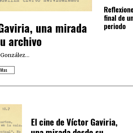
Reflexione
final de u
 Gaviria, una mirada
periodo
u archivo
 González…
Mas
El cine de Víctor Gaviria,
una mirada desde su