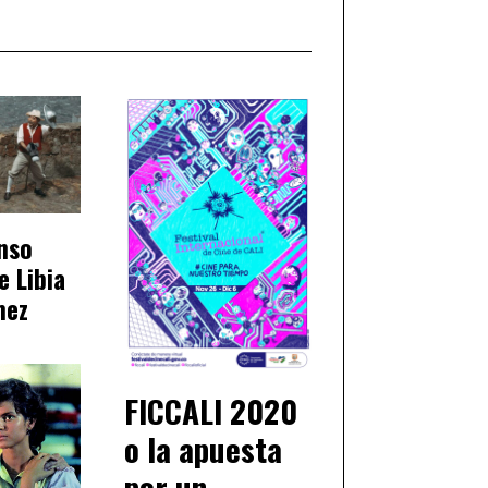
onso
e Libia
mez
FICCALI 2020
o la apuesta
por un