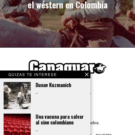
el wéstern en Colombia
QUIZAS TE INTERESE
Dunav Kuzmanich
…
Una vacuna para salvar
ISSN 2745-0589
al cine colombiano
© Todos los derechos reservados.
…